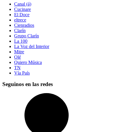
Canal (á)
Cucinare
El Doce
eltrece
Cienradios
Clarín
Grupo Clarín
La 100
La Voz del Interior
Mitre
Olé
Quiero Música
TN
Vía País
Seguinos en las redes