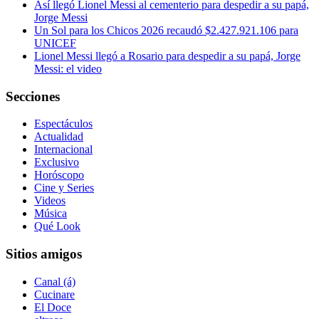
Así llegó Lionel Messi al cementerio para despedir a su papá,
Jorge Messi
Un Sol para los Chicos 2026 recaudó $2.427.921.106 para
UNICEF
Lionel Messi llegó a Rosario para despedir a su papá, Jorge
Messi: el video
Secciones
Espectáculos
Actualidad
Internacional
Exclusivo
Horóscopo
Cine y Series
Videos
Música
Qué Look
Sitios amigos
Canal (á)
Cucinare
El Doce