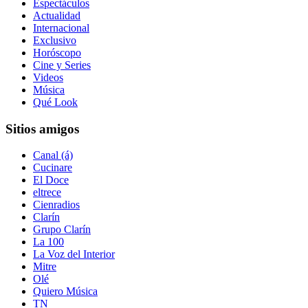
Espectáculos
Actualidad
Internacional
Exclusivo
Horóscopo
Cine y Series
Videos
Música
Qué Look
Sitios amigos
Canal (á)
Cucinare
El Doce
eltrece
Cienradios
Clarín
Grupo Clarín
La 100
La Voz del Interior
Mitre
Olé
Quiero Música
TN