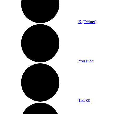
X (Twitter)
YouTube
TikTok