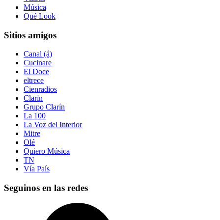
Música
Qué Look
Sitios amigos
Canal (á)
Cucinare
El Doce
eltrece
Cienradios
Clarín
Grupo Clarín
La 100
La Voz del Interior
Mitre
Olé
Quiero Música
TN
Vía País
Seguinos en las redes