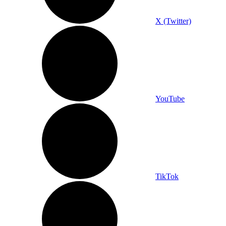
X (Twitter)
YouTube
TikTok