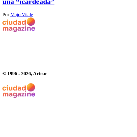
una “icardeada”
Por
Majo Vitale
© 1996 -
2026
, Artear