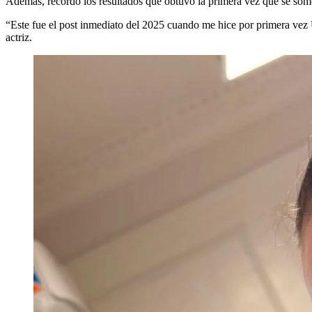
Además, recordó los resultados que obtuvo la primera vez que se somet
“Este fue el post inmediato del 2025 cuando me hice por primera vez Ul
actriz.