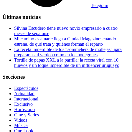
Telegram
Últimas noticias
Silvina Escudero tiene nuevo novio empresario a cuatro
meses de separarse
Mi camino es amarte llega a Ciudad Magazine: cuándo
estrena, de qué trata y quiénes forman el reparto
La receta imperdible de los “sommeliers de mollejas” para
prepararlas al verdeo como en los bodegones
Tortilla de papas XXL a la parrilla: la receta viral con 10
huevos y un toque imperdible de un influencer uruguayo
Secciones
Espectáculos
Actualidad
Internacional
Exclusivo
Horóscopo
Cine y Series
Videos
Música
Qué Look