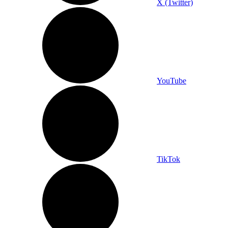
X (Twitter)
YouTube
TikTok