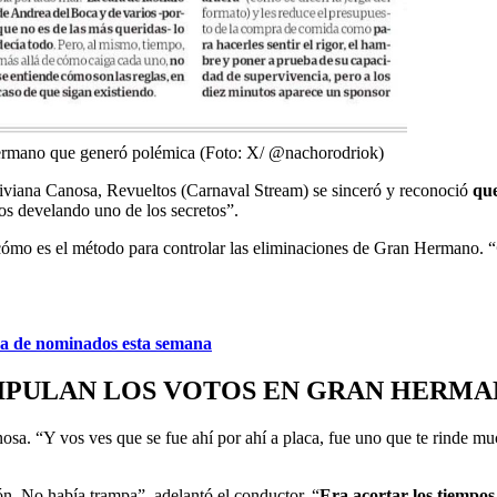
 Hermano que generó polémica (Foto: X/ @nachorodriok)
Viviana Canosa, Revueltos (Carnaval Stream) se sinceró y reconoció
que
s develando uno de los secretos”.
r cómo es el método para controlar las eliminaciones de Gran Hermano. “
a de nominados esta semana
IPULAN LOS VOTOS EN GRAN HERMA
nosa. “Y vos ves que se fue ahí por ahí a placa, fue uno que te rinde m
ón. No había trampa”, adelantó el conductor. “
Era acortar los tiempos