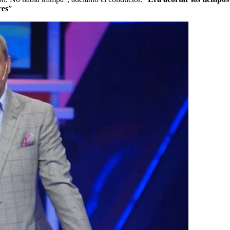
res
”