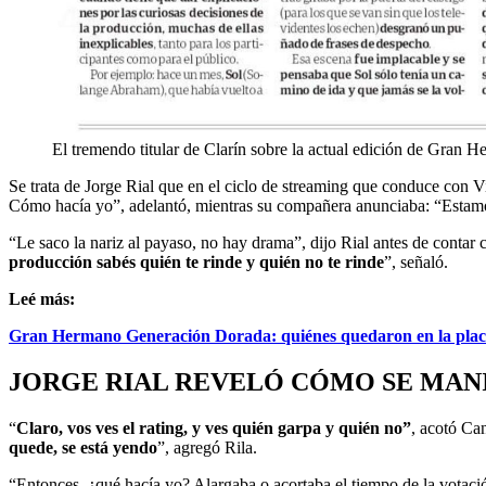
El tremendo titular de Clarín sobre la actual edición de Gran
Se trata de Jorge Rial que en el ciclo de streaming que conduce con 
Cómo hacía yo”, adelantó, mientras su compañera anunciaba: “Estamo
“Le saco la nariz al payaso, no hay drama”, dijo Rial antes de conta
producción sabés quién te rinde y quién no te rinde
”, señaló.
Leé más:
Gran Hermano Generación Dorada: quiénes quedaron en la plac
JORGE RIAL REVELÓ CÓMO SE MAN
“
Claro, vos ves el rating, y ves quién garpa y quién no”
, acotó Ca
quede, se está yendo
”, agregó Rila.
“Entonces, ¿qué hacía yo? Alargaba o acortaba el tiempo de la votaci