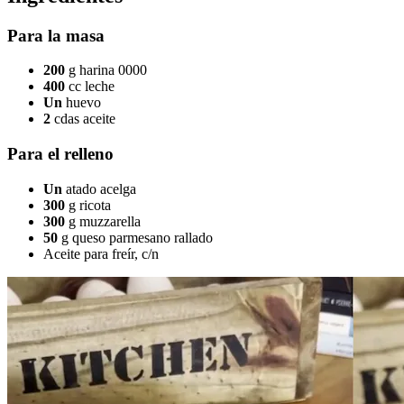
Para la masa
200
g harina 0000
400
cc leche
Un
huevo
2
cdas aceite
Para el relleno
Un
atado acelga
300
g ricota
300
g muzzarella
50
g queso parmesano rallado
Aceite para freír, c/n