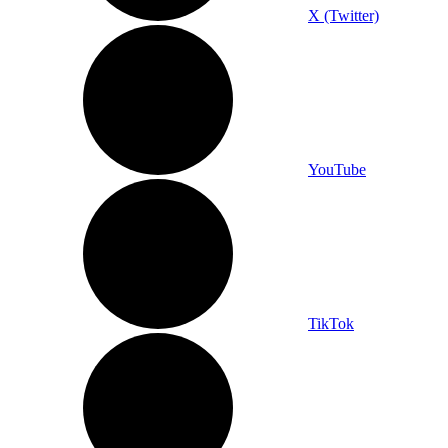
X (Twitter)
YouTube
TikTok