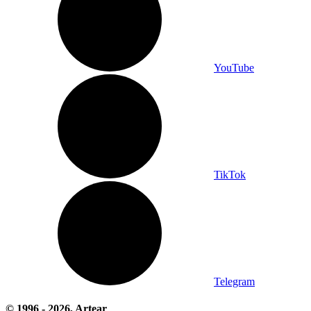
YouTube
TikTok
Telegram
© 1996 -
2026
, Artear