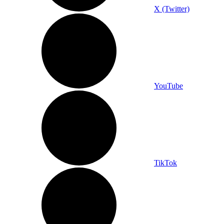
X (Twitter)
YouTube
TikTok