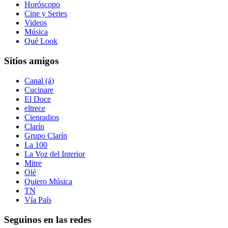
Horóscopo
Cine y Series
Videos
Música
Qué Look
Sitios amigos
Canal (á)
Cucinare
El Doce
eltrece
Cienradios
Clarín
Grupo Clarín
La 100
La Voz del Interior
Mitre
Olé
Quiero Música
TN
Vía País
Seguinos en las redes