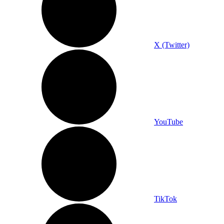
X (Twitter)
YouTube
TikTok