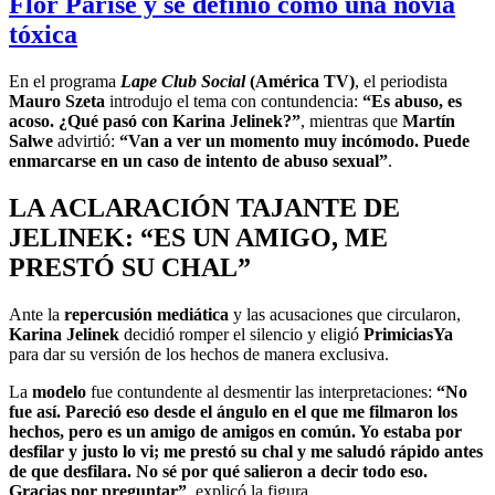
Flor Parise y se definió como una novia
tóxica
En el programa
Lape Club Social
(América TV)
, el periodista
Mauro Szeta
introdujo el tema con contundencia:
“Es abuso, es
acoso. ¿Qué pasó con Karina Jelinek?”
, mientras que
Martín
Salwe
advirtió:
“Van a ver un momento muy incómodo. Puede
enmarcarse en un caso de intento de abuso sexual”
.
LA ACLARACIÓN TAJANTE DE
JELINEK: “ES UN AMIGO, ME
PRESTÓ SU CHAL”
Ante la
repercusión mediática
y las acusaciones que circularon,
Karina Jelinek
decidió romper el silencio y eligió
PrimiciasYa
para dar su versión de los hechos de manera exclusiva.
La
modelo
fue contundente al desmentir las interpretaciones:
“No
fue así. Pareció eso desde el ángulo en el que me filmaron los
hechos, pero es un amigo de amigos en común. Yo estaba por
desfilar y justo lo vi; me prestó su chal y me saludó rápido antes
de que desfilara. No sé por qué salieron a decir todo eso.
Gracias por preguntar”
, explicó la figura.