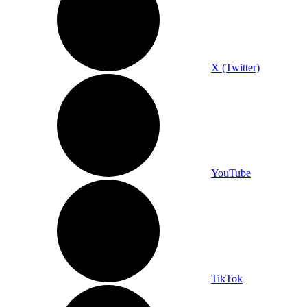
X (Twitter)
YouTube
TikTok