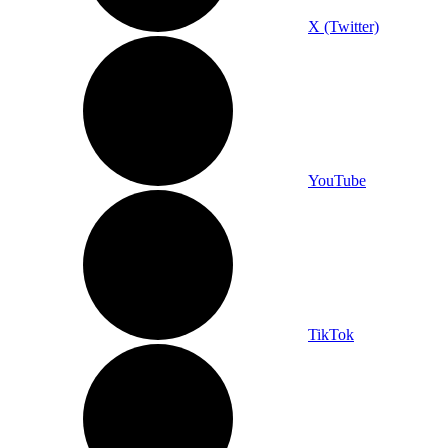
X (Twitter)
YouTube
TikTok