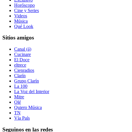
Horóscopo
Cine y Series
Videos
Música
Qué Look
Sitios amigos
Canal (á)
Cucinare
El Doce
eltrece
Cienradios
Clarín
Grupo Clarín
La 100
La Voz del Interior
Mitre
Olé
Quiero Música
TN
Vía País
Seguinos en las redes