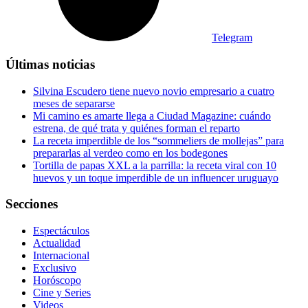
Telegram
Últimas noticias
Silvina Escudero tiene nuevo novio empresario a cuatro
meses de separarse
Mi camino es amarte llega a Ciudad Magazine: cuándo
estrena, de qué trata y quiénes forman el reparto
La receta imperdible de los “sommeliers de mollejas” para
prepararlas al verdeo como en los bodegones
Tortilla de papas XXL a la parrilla: la receta viral con 10
huevos y un toque imperdible de un influencer uruguayo
Secciones
Espectáculos
Actualidad
Internacional
Exclusivo
Horóscopo
Cine y Series
Videos