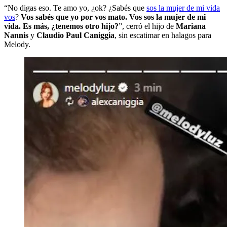
“No digas eso. Te amo yo, ¿ok? ¿Sabés que
sos la mujer de mi vida
vos
?
Vos sabés que yo por vos mato. Vos sos la mujer de mi
vida. Es más, ¿tenemos otro hijo?
”, cerró el hijo de
Mariana
Nannis
y
Claudio Paul Caniggia
, sin escatimar en halagos para
Melody.