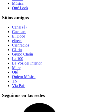
Música
Qué Look
Sitios amigos
Canal (á)
Cucinare
El Doce
eltrece
Cienradios
Clarín
Grupo Clarín
La 100
La Voz del Interior
Mitre
Olé
Quiero Música
TN
Vía País
Seguinos en las redes