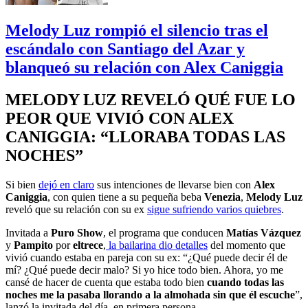
Melody Luz rompió el silencio tras el
escándalo con Santiago del Azar y
blanqueó su relación con Alex Caniggia
MELODY LUZ REVELÓ QUÉ FUE LO
PEOR QUE VIVIÓ CON ALEX
CANIGGIA: “LLORABA TODAS LAS
NOCHES”
Si bien
dejó en claro
sus intenciones de llevarse bien con
Alex
Caniggia
, con quien tiene a su pequeña beba
Venezia
,
Melody Luz
reveló que su relación con su ex
sigue sufriendo varios quiebres
.
Invitada a
Puro Show
, el programa que conducen
Matías Vázquez
y
Pampito
por
eltrece
,
la bailarina dio detalles
del momento que
vivió cuando estaba en pareja con su ex: “¿Qué puede decir él de
mí? ¿Qué puede decir malo? Si yo hice todo bien. Ahora, yo me
cansé de hacer de cuenta que estaba todo bien
cuando todas las
noches me la pasaba llorando a la almohada sin que él escuche
”,
lanzó la invitada del día, en primera persona.