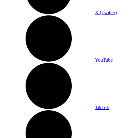
X (Twitter)
YouTube
TikTok