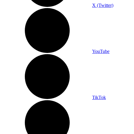
X (Twitter)
YouTube
TikTok