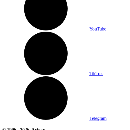
YouTube
TikTok
Telegram
© 1996 -
2026
, Artear