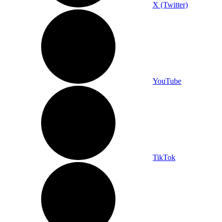
X (Twitter)
YouTube
TikTok