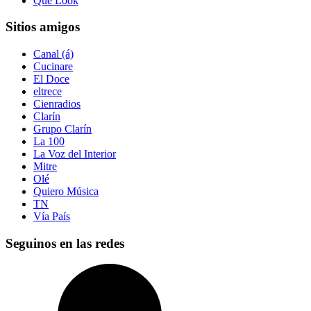
Qué Look
Sitios amigos
Canal (á)
Cucinare
El Doce
eltrece
Cienradios
Clarín
Grupo Clarín
La 100
La Voz del Interior
Mitre
Olé
Quiero Música
TN
Vía País
Seguinos en las redes