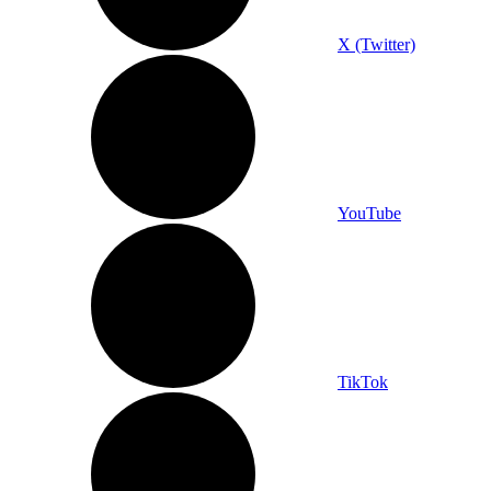
X (Twitter)
YouTube
TikTok