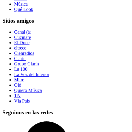
Música
Qué Look
Sitios amigos
Canal (á)
Cucinare
El Doce
eltrece
Cienradios
Clarín
Grupo Clarín
La 100
La Voz del Interior
Mitre
Olé
Quiero Música
TN
Vía País
Seguinos en las redes