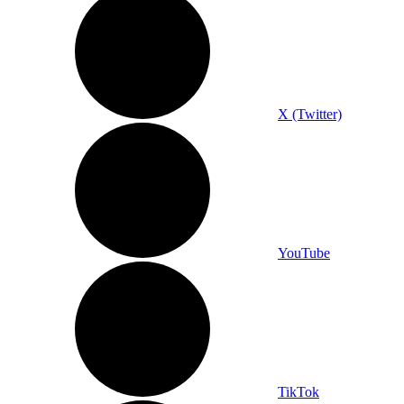
X (Twitter)
YouTube
TikTok