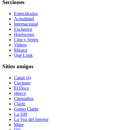
Secciones
Espectáculos
Actualidad
Internacional
Exclusivo
Horóscopo
Cine y Series
Videos
Música
Qué Look
Sitios amigos
Canal (á)
Cucinare
El Doce
eltrece
Cienradios
Clarín
Grupo Clarín
La 100
La Voz del Interior
Mitre
Olé