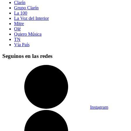
Clarín
Grupo Clarín
La 100
La Voz del Interior
Mitre
Olé
Quiero Música
TN
Vía País
Seguinos en las redes
Instagram