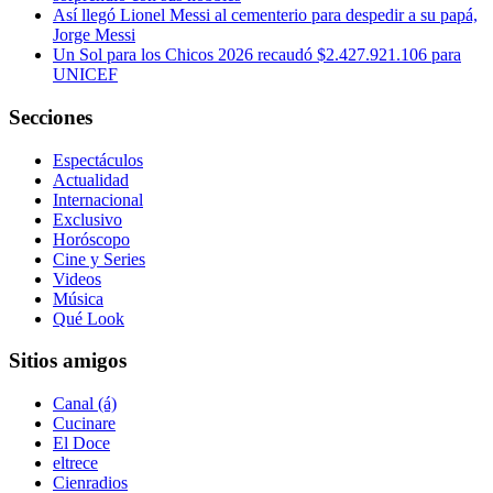
Así llegó Lionel Messi al cementerio para despedir a su papá,
Jorge Messi
Un Sol para los Chicos 2026 recaudó $2.427.921.106 para
UNICEF
Secciones
Espectáculos
Actualidad
Internacional
Exclusivo
Horóscopo
Cine y Series
Videos
Música
Qué Look
Sitios amigos
Canal (á)
Cucinare
El Doce
eltrece
Cienradios