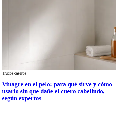
Trucos caseros
Vinagre en el pelo: para qué sirve y cómo
usarlo sin que dañe el cuero cabelludo,
según expertos