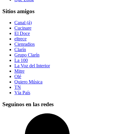
Sitios amigos
Canal (á)
Cucinare
El Doce
eltrece
Cienradios
Clarín
Grupo Clarín
La 100
La Voz del Interior
Mitre
Olé
Quiero Música
TN
Vía País
Seguinos en las redes