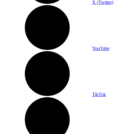
X (Twitter)
YouTube
TikTok