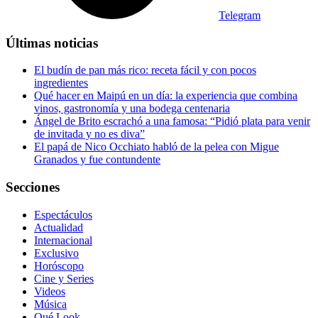
Telegram
Últimas noticias
El budín de pan más rico: receta fácil y con pocos
ingredientes
Qué hacer en Maipú en un día: la experiencia que combina
vinos, gastronomía y una bodega centenaria
Ángel de Brito escrachó a una famosa: “Pidió plata para venir
de invitada y no es diva”
El papá de Nico Occhiato habló de la pelea con Migue
Granados y fue contundente
Secciones
Espectáculos
Actualidad
Internacional
Exclusivo
Horóscopo
Cine y Series
Videos
Música
Qué Look