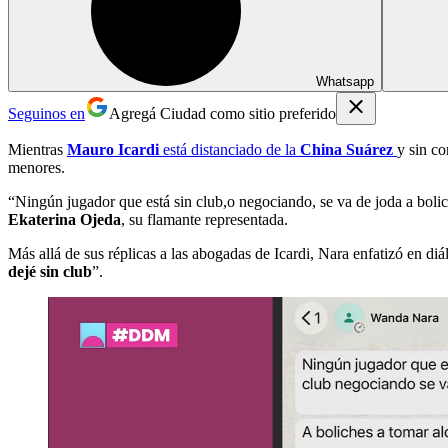
Whatsapp
Seguinos en
Agregá Ciudad como sitio preferido
Mientras
Mauro Icardi
está distanciado de la
China Suárez
y sin co
menores.
“Ningún jugador que está sin club,o negociando, se va de joda a bol
Ekaterina Ojeda
, su flamante representada.
Más allá de sus réplicas a las abogadas de Icardi, Nara enfatizó en di
dejé sin club
”.