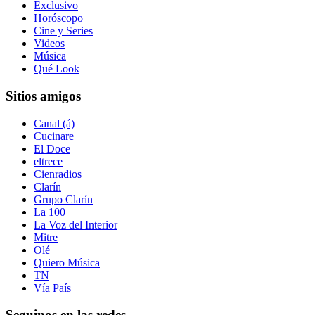
Exclusivo
Horóscopo
Cine y Series
Videos
Música
Qué Look
Sitios amigos
Canal (á)
Cucinare
El Doce
eltrece
Cienradios
Clarín
Grupo Clarín
La 100
La Voz del Interior
Mitre
Olé
Quiero Música
TN
Vía País
Seguinos en las redes