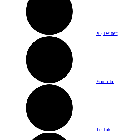
X (Twitter)
YouTube
TikTok