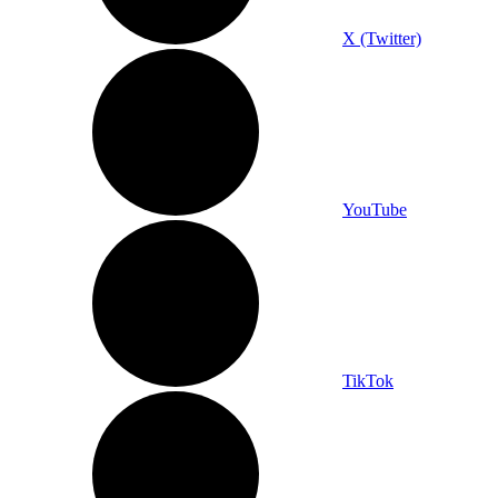
X (Twitter)
YouTube
TikTok