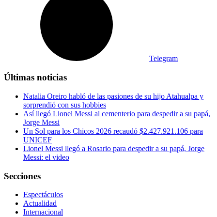
Telegram
Últimas noticias
Natalia Oreiro habló de las pasiones de su hijo Atahualpa y
sorprendió con sus hobbies
Así llegó Lionel Messi al cementerio para despedir a su papá,
Jorge Messi
Un Sol para los Chicos 2026 recaudó $2.427.921.106 para
UNICEF
Lionel Messi llegó a Rosario para despedir a su papá, Jorge
Messi: el video
Secciones
Espectáculos
Actualidad
Internacional