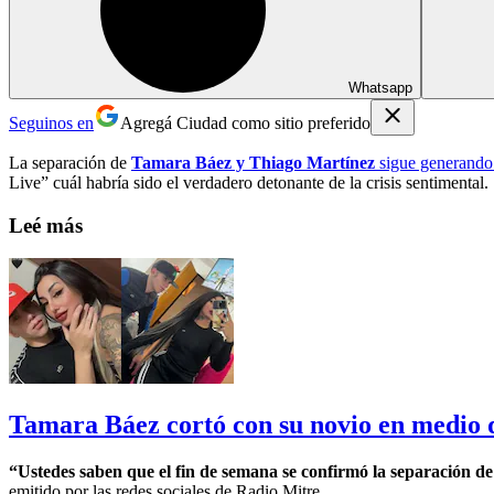
Whatsapp
Seguinos en
Agregá Ciudad como sitio preferido
La separación de
Tamara Báez y Thiago Martínez
sigue generando
Live” cuál habría sido el verdadero detonante de la crisis sentimental.
Leé más
Tamara Báez cortó con su novio en medio 
“Ustedes saben que el fin de semana se confirmó la separación d
emitido por las redes sociales de Radio Mitre.