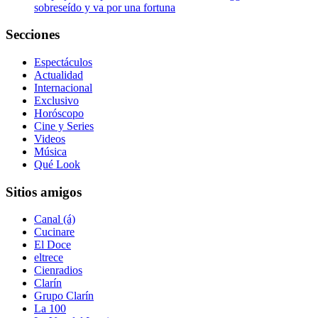
sobreseído y va por una fortuna
Secciones
Espectáculos
Actualidad
Internacional
Exclusivo
Horóscopo
Cine y Series
Videos
Música
Qué Look
Sitios amigos
Canal (á)
Cucinare
El Doce
eltrece
Cienradios
Clarín
Grupo Clarín
La 100