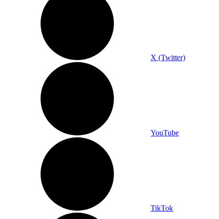
X (Twitter)
YouTube
TikTok