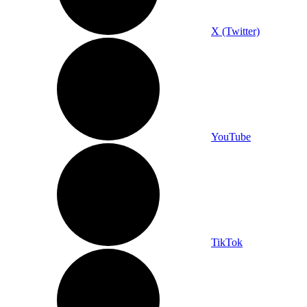
X (Twitter)
YouTube
TikTok