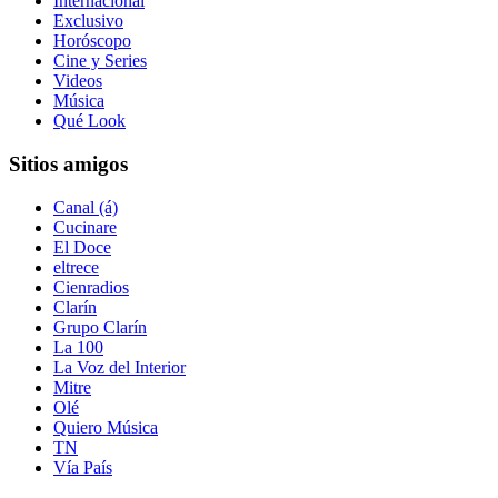
Internacional
Exclusivo
Horóscopo
Cine y Series
Videos
Música
Qué Look
Sitios amigos
Canal (á)
Cucinare
El Doce
eltrece
Cienradios
Clarín
Grupo Clarín
La 100
La Voz del Interior
Mitre
Olé
Quiero Música
TN
Vía País