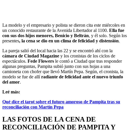
La modelo y el empresario y polista se dieron cita este miércoles en
un conocido restaurante de la Avenida Libertador al 1100.
Ella fue
con sus dos hijos menores, Benicio y Beltrán
, y él solo. Según los
presentes
, la cena se dio en un clima de felicidad y distensión
.
La pareja salió del local hacia las 22 y se encontró ahí con la
cámara de Ciudad Magazine
y los cronistas de los ciclos de
espectáculos.
Fede Flowers
le contó a Ciudad que tras responder
algunas preguntas, Pampita subió junto con sus hojas a una
camioneta con chofer que llevó Martín Pepa. Según, el cronista, la
modelo se fue de allí
radiante de felicidad ante el nuevo triunfo
del amor
.
Leé más:
Qué dice el tarot sobre el futuro amoroso de Pampita tras su
reconciliación con Martín Pepa
LAS FOTOS DE LA CENA DE
RECONCILIACIÓN DE PAMPITA Y