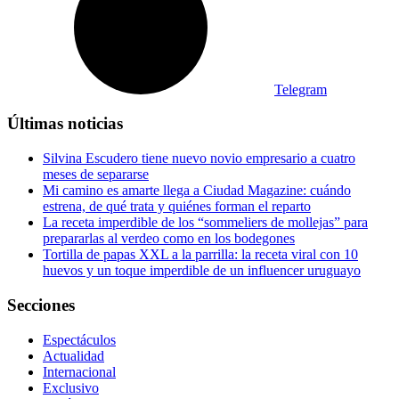
Telegram
Últimas noticias
Silvina Escudero tiene nuevo novio empresario a cuatro
meses de separarse
Mi camino es amarte llega a Ciudad Magazine: cuándo
estrena, de qué trata y quiénes forman el reparto
La receta imperdible de los “sommeliers de mollejas” para
prepararlas al verdeo como en los bodegones
Tortilla de papas XXL a la parrilla: la receta viral con 10
huevos y un toque imperdible de un influencer uruguayo
Secciones
Espectáculos
Actualidad
Internacional
Exclusivo