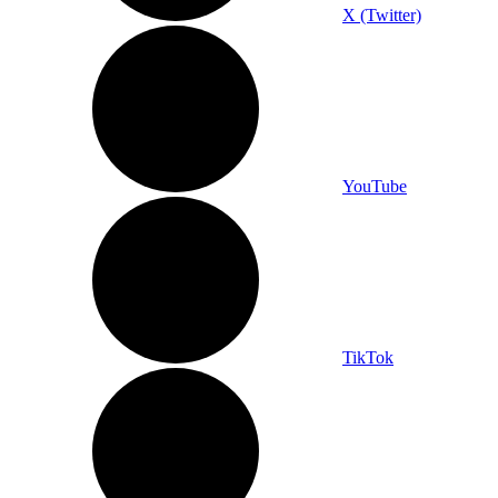
X (Twitter)
YouTube
TikTok