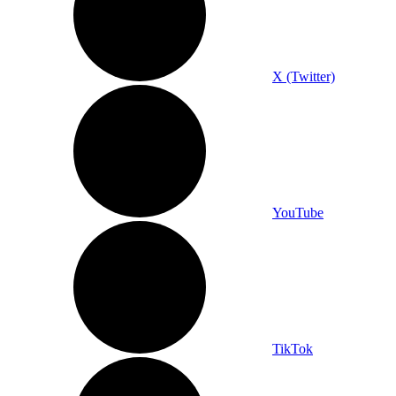
X (Twitter)
YouTube
TikTok