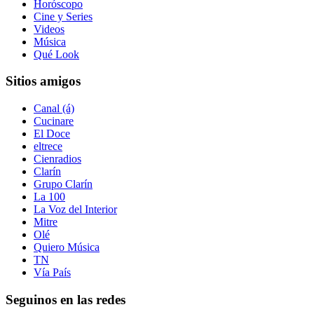
Horóscopo
Cine y Series
Videos
Música
Qué Look
Sitios amigos
Canal (á)
Cucinare
El Doce
eltrece
Cienradios
Clarín
Grupo Clarín
La 100
La Voz del Interior
Mitre
Olé
Quiero Música
TN
Vía País
Seguinos en las redes