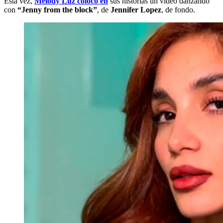
Esta vez,
Melody Luz colocó en
sus historias un video danzando
con
“Jenny from the block”
, de
Jennifer Lopez
, de fondo.