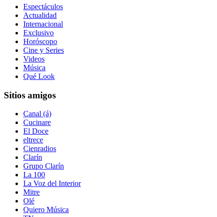
Espectáculos
Actualidad
Internacional
Exclusivo
Horóscopo
Cine y Series
Videos
Música
Qué Look
Sitios amigos
Canal (á)
Cucinare
El Doce
eltrece
Cienradios
Clarín
Grupo Clarín
La 100
La Voz del Interior
Mitre
Olé
Quiero Música