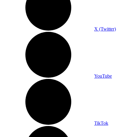
X (Twitter)
YouTube
TikTok