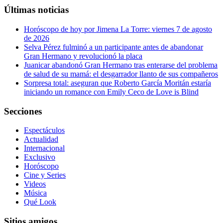
Últimas noticias
Horóscopo de hoy por Jimena La Torre: viernes 7 de agosto
de 2026
Selva Pérez fulminó a un participante antes de abandonar
Gran Hermano y revolucionó la placa
Juanicar abandonó Gran Hermano tras enterarse del problema
de salud de su mamá: el desgarrador llanto de sus compañeros
Sorpresa total: aseguran que Roberto García Moritán estaría
iniciando un romance con Emily Ceco de Love is Blind
Secciones
Espectáculos
Actualidad
Internacional
Exclusivo
Horóscopo
Cine y Series
Videos
Música
Qué Look
Sitios amigos