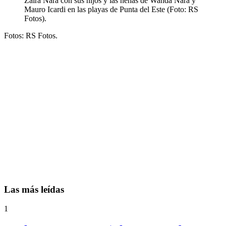
Zaira Nara con sus hijos y las nenas de Wanda Nara y
Mauro Icardi en las playas de Punta del Este (Foto: RS
Fotos).
Fotos: RS Fotos.
Las más leídas
1