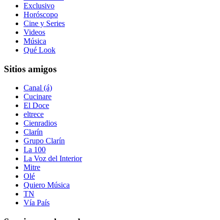
Exclusivo
Horóscopo
Cine y Series
Videos
Música
Qué Look
Sitios amigos
Canal (á)
Cucinare
El Doce
eltrece
Cienradios
Clarín
Grupo Clarín
La 100
La Voz del Interior
Mitre
Olé
Quiero Música
TN
Vía País