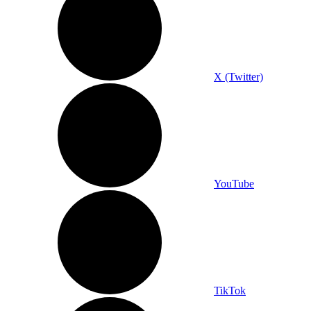
X (Twitter)
YouTube
TikTok