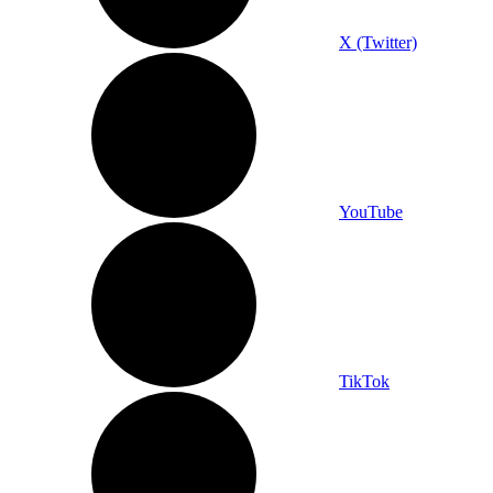
X (Twitter)
YouTube
TikTok