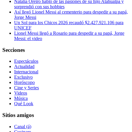
Natalia Oreiro habló de las pasiones de su hijo Atahualpa y
sorprendió con sus hobbies
Así llegó Lionel Messi al cementerio para despedir a su papá,
Jorge Messi
Un Sol para los Chicos 2026 recaudó $2.427.921.106 para
UNICEF
Lionel Messi llegó a Rosario para despedir a su papá, Jorge
Messi: el video
Secciones
Espectáculos
Actualidad
Internacional
Exclusivo
Horóscopo
Cine y Series
Videos
Música
Qué Look
Sitios amigos
Canal (á)
Cucinare