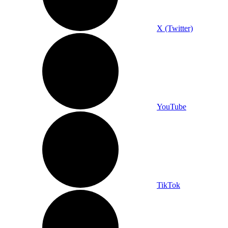
X (Twitter)
YouTube
TikTok