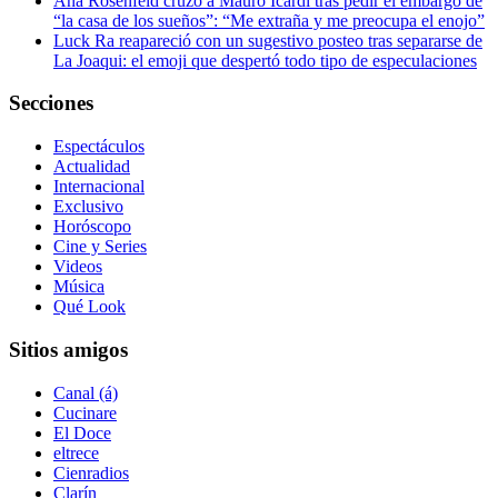
Ana Rosenfeld cruzó a Mauro Icardi tras pedir el embargo de
“la casa de los sueños”: “Me extraña y me preocupa el enojo”
Luck Ra reapareció con un sugestivo posteo tras separarse de
La Joaqui: el emoji que despertó todo tipo de especulaciones
Secciones
Espectáculos
Actualidad
Internacional
Exclusivo
Horóscopo
Cine y Series
Videos
Música
Qué Look
Sitios amigos
Canal (á)
Cucinare
El Doce
eltrece
Cienradios
Clarín