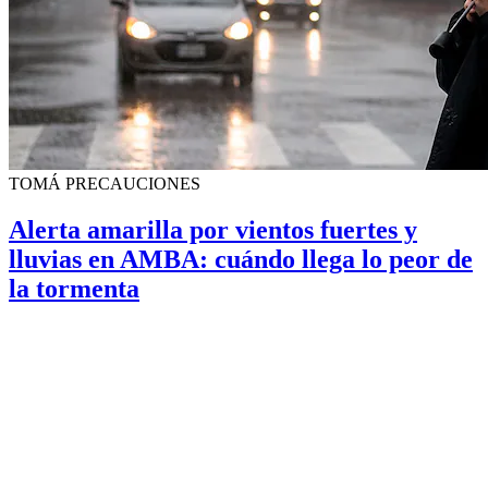
TOMÁ PRECAUCIONES
Alerta amarilla por vientos fuertes y
lluvias en AMBA: cuándo llega lo peor de
la tormenta