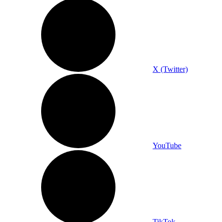
X (Twitter)
YouTube
TikTok