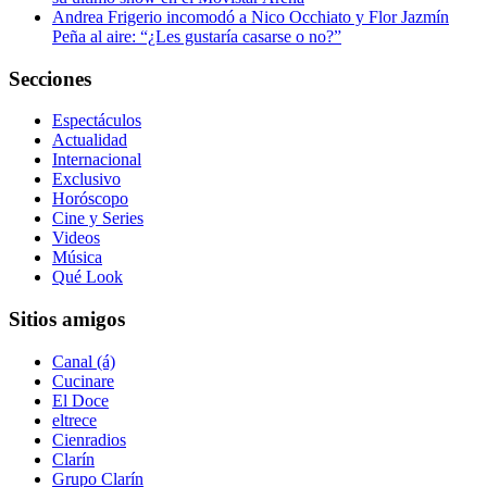
Andrea Frigerio incomodó a Nico Occhiato y Flor Jazmín
Peña al aire: “¿Les gustaría casarse o no?”
Secciones
Espectáculos
Actualidad
Internacional
Exclusivo
Horóscopo
Cine y Series
Videos
Música
Qué Look
Sitios amigos
Canal (á)
Cucinare
El Doce
eltrece
Cienradios
Clarín
Grupo Clarín