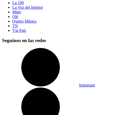
La 100
La Voz del Interior
Mitre
Olé
Quiero Música
TN
Vía País
Seguinos en las redes
Instagram