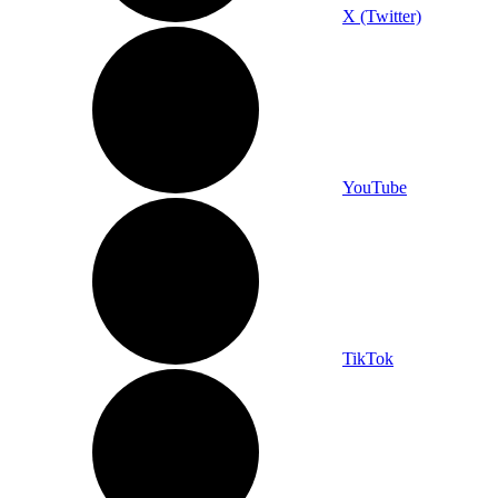
X (Twitter)
YouTube
TikTok