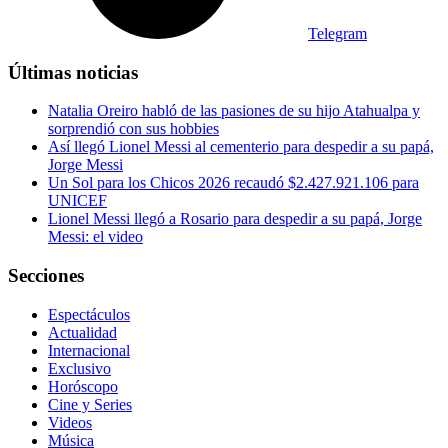
Telegram
Últimas noticias
Natalia Oreiro habló de las pasiones de su hijo Atahualpa y
sorprendió con sus hobbies
Así llegó Lionel Messi al cementerio para despedir a su papá,
Jorge Messi
Un Sol para los Chicos 2026 recaudó $2.427.921.106 para
UNICEF
Lionel Messi llegó a Rosario para despedir a su papá, Jorge
Messi: el video
Secciones
Espectáculos
Actualidad
Internacional
Exclusivo
Horóscopo
Cine y Series
Videos
Música