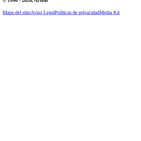
© 1996 -
2026
, Artear
Mapa del sitio
Aviso Legal
Políticas de privacidad
Media Kit