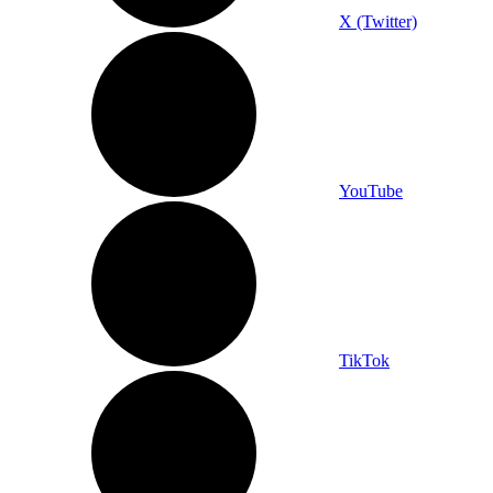
X (Twitter)
YouTube
TikTok