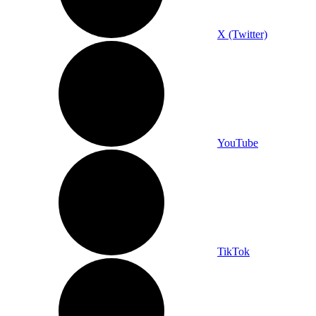
X (Twitter)
YouTube
TikTok