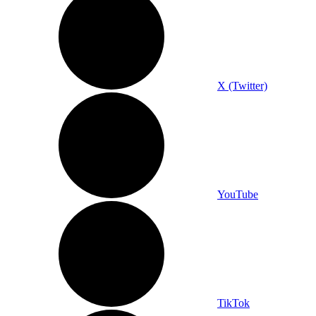
X (Twitter)
YouTube
TikTok