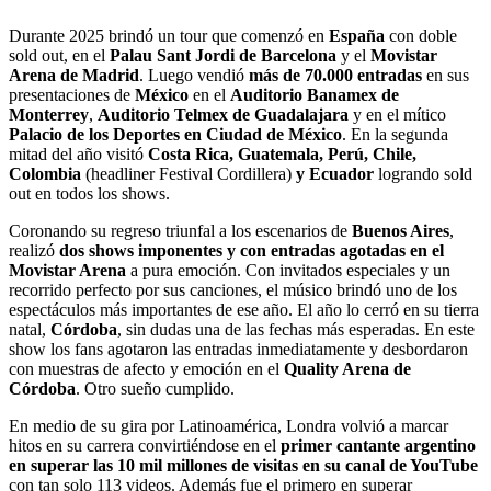
Durante 2025 brindó un tour que comenzó en
España
con doble
sold out, en el
Palau Sant Jordi de Barcelona
y el
Movistar
Arena de Madrid
. Luego vendió
más de 70.000 entradas
en sus
presentaciones de
México
en el
Auditorio Banamex de
Monterrey
,
Auditorio Telmex de Guadalajara
y en el mítico
Palacio de los Deportes en Ciudad de México
. En la segunda
mitad del año visitó
Costa Rica, Guatemala, Perú, Chile,
Colombia
(headliner Festival Cordillera)
y Ecuador
logrando sold
out en todos los shows.
Coronando su regreso triunfal a los escenarios de
Buenos Aires
,
realizó
dos shows imponentes y con entradas agotadas en el
Movistar Arena
a pura emoción. Con invitados especiales y un
recorrido perfecto por sus canciones, el músico brindó uno de los
espectáculos más importantes de ese año. El año lo cerró en su tierra
natal,
Córdoba
, sin dudas una de las fechas más esperadas. En este
show los fans agotaron las entradas inmediatamente y desbordaron
con muestras de afecto y emoción en el
Quality Arena de
Córdoba
. Otro sueño cumplido.
En medio de su gira por Latinoamérica, Londra volvió a marcar
hitos en su carrera convirtiéndose en el
primer cantante argentino
en superar las 10 mil millones de visitas en su canal de YouTube
con tan solo 113 videos. Además fue el primero en superar