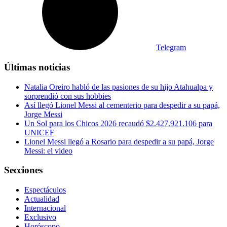
Telegram
Últimas noticias
Natalia Oreiro habló de las pasiones de su hijo Atahualpa y
sorprendió con sus hobbies
Así llegó Lionel Messi al cementerio para despedir a su papá,
Jorge Messi
Un Sol para los Chicos 2026 recaudó $2.427.921.106 para
UNICEF
Lionel Messi llegó a Rosario para despedir a su papá, Jorge
Messi: el video
Secciones
Espectáculos
Actualidad
Internacional
Exclusivo
Horóscopo