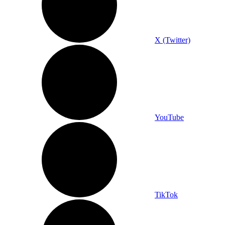
X (Twitter)
YouTube
TikTok