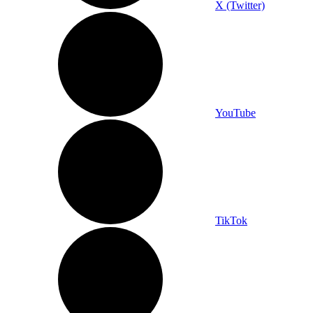
X (Twitter)
YouTube
TikTok