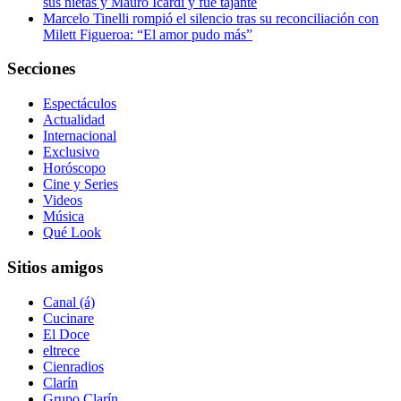
sus nietas y Mauro Icardi y fue tajante
Marcelo Tinelli rompió el silencio tras su reconciliación con
Milett Figueroa: “El amor pudo más”
Secciones
Espectáculos
Actualidad
Internacional
Exclusivo
Horóscopo
Cine y Series
Videos
Música
Qué Look
Sitios amigos
Canal (á)
Cucinare
El Doce
eltrece
Cienradios
Clarín
Grupo Clarín