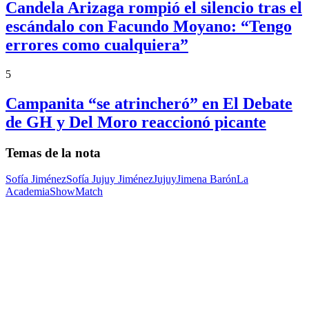
Candela Arizaga rompió el silencio tras el
escándalo con Facundo Moyano: “Tengo
errores como cualquiera”
5
Campanita “se atrincheró” en El Debate
de GH y Del Moro reaccionó picante
Temas de la nota
Sofía Jiménez
Sofía Jujuy Jiménez
Jujuy
Jimena Barón
La
Academia
ShowMatch