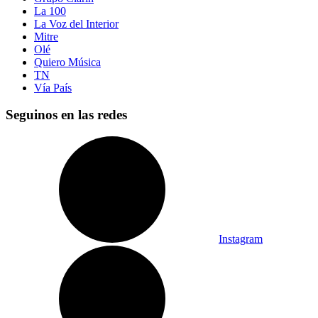
La 100
La Voz del Interior
Mitre
Olé
Quiero Música
TN
Vía País
Seguinos en las redes
Instagram