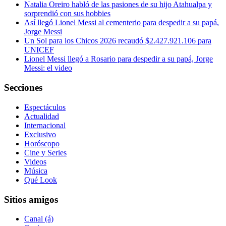
Natalia Oreiro habló de las pasiones de su hijo Atahualpa y
sorprendió con sus hobbies
Así llegó Lionel Messi al cementerio para despedir a su papá,
Jorge Messi
Un Sol para los Chicos 2026 recaudó $2.427.921.106 para
UNICEF
Lionel Messi llegó a Rosario para despedir a su papá, Jorge
Messi: el video
Secciones
Espectáculos
Actualidad
Internacional
Exclusivo
Horóscopo
Cine y Series
Videos
Música
Qué Look
Sitios amigos
Canal (á)