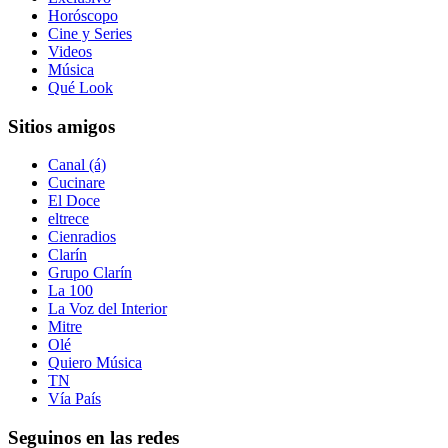
Horóscopo
Cine y Series
Videos
Música
Qué Look
Sitios amigos
Canal (á)
Cucinare
El Doce
eltrece
Cienradios
Clarín
Grupo Clarín
La 100
La Voz del Interior
Mitre
Olé
Quiero Música
TN
Vía País
Seguinos en las redes