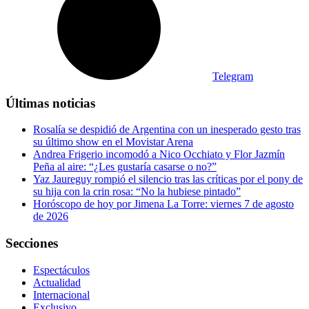
Telegram
Últimas noticias
Rosalía se despidió de Argentina con un inesperado gesto tras
su último show en el Movistar Arena
Andrea Frigerio incomodó a Nico Occhiato y Flor Jazmín
Peña al aire: “¿Les gustaría casarse o no?”
Yaz Jaureguy rompió el silencio tras las críticas por el pony de
su hija con la crin rosa: “No la hubiese pintado”
Horóscopo de hoy por Jimena La Torre: viernes 7 de agosto
de 2026
Secciones
Espectáculos
Actualidad
Internacional
Exclusivo