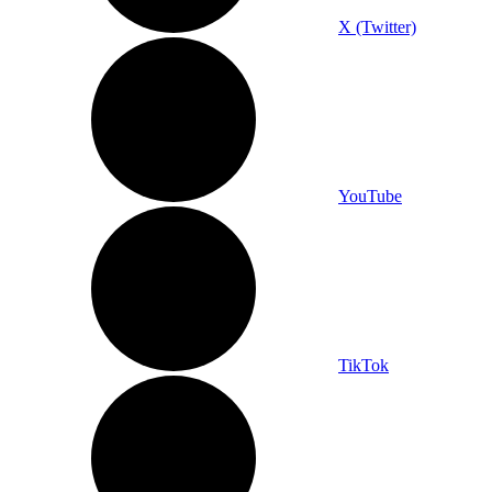
X (Twitter)
YouTube
TikTok