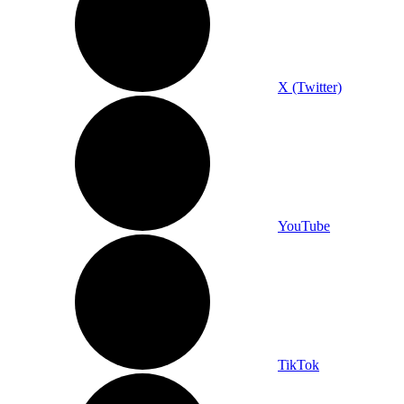
X (Twitter)
YouTube
TikTok