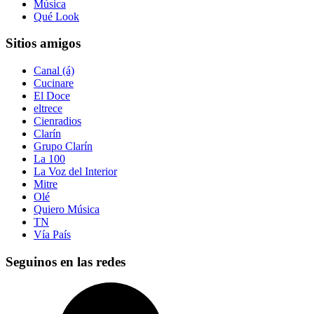
Música
Qué Look
Sitios amigos
Canal (á)
Cucinare
El Doce
eltrece
Cienradios
Clarín
Grupo Clarín
La 100
La Voz del Interior
Mitre
Olé
Quiero Música
TN
Vía País
Seguinos en las redes