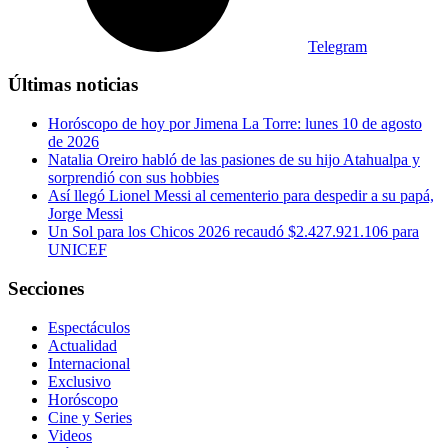
Telegram
Últimas noticias
Horóscopo de hoy por Jimena La Torre: lunes 10 de agosto
de 2026
Natalia Oreiro habló de las pasiones de su hijo Atahualpa y
sorprendió con sus hobbies
Así llegó Lionel Messi al cementerio para despedir a su papá,
Jorge Messi
Un Sol para los Chicos 2026 recaudó $2.427.921.106 para
UNICEF
Secciones
Espectáculos
Actualidad
Internacional
Exclusivo
Horóscopo
Cine y Series
Videos