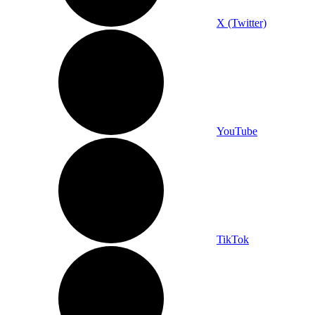
X (Twitter)
YouTube
TikTok