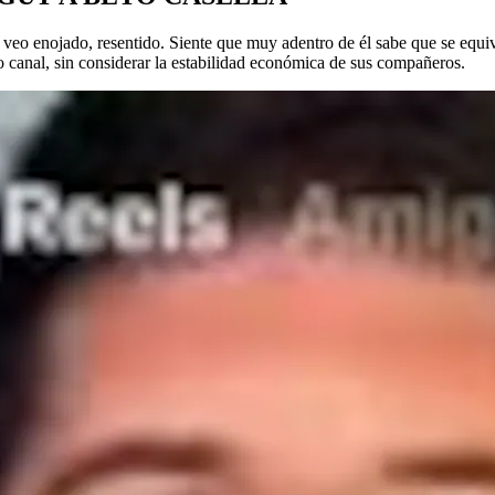
o veo enojado, resentido. Siente que muy adentro de él sabe que se equi
o canal, sin considerar la estabilidad económica de sus compañeros.