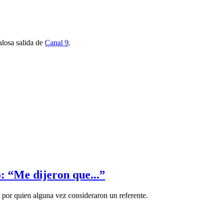
alosa salida de
Canal 9
.
o: “Me dijeron que...”
s
por quien alguna vez consideraron un referente.