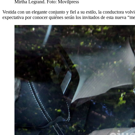
Mirtha Legrand. Foto: Movilpress
Vestida con un elegante conjunto y fiel a su estilo, la conductora volv
expectativa por conocer quiénes serán los invitados de esta nueva “m