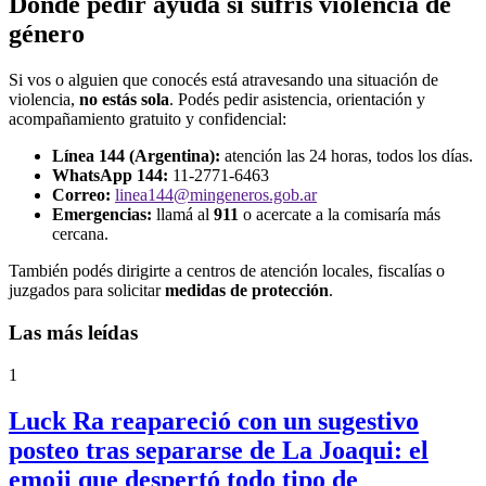
Dónde pedir ayuda si sufrís violencia de
género
Si vos o alguien que conocés está atravesando una situación de
violencia,
no estás sola
. Podés pedir asistencia, orientación y
acompañamiento gratuito y confidencial:
Línea 144 (Argentina):
atención las 24 horas, todos los días.
WhatsApp 144:
11-2771-6463
Correo:
linea144@mingeneros.gob.ar
Emergencias:
llamá al
911
o acercate a la comisaría más
cercana.
También podés dirigirte a centros de atención locales, fiscalías o
juzgados para solicitar
medidas de protección
.
Las más leídas
1
Luck Ra reapareció con un sugestivo
posteo tras separarse de La Joaqui: el
emoji que despertó todo tipo de