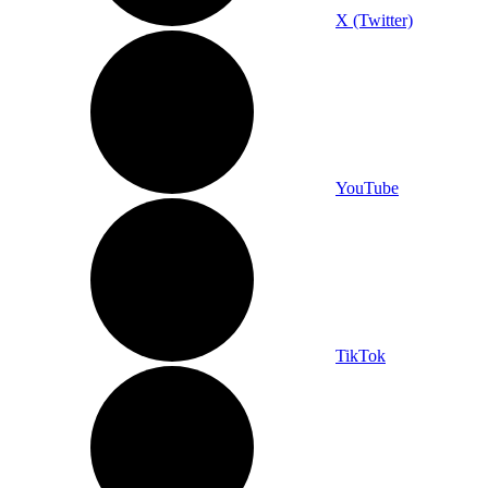
X (Twitter)
YouTube
TikTok