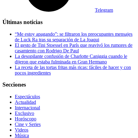
Telegram
Últimas noticias
“Me estoy apagando”: se filtraron los preocupantes mensajes
de Luck Ra tras su separación de La Joaqui
El gesto de Tini Stoessel en París que reavivó los rumores de
casamiento con Rodrigo De Paul
La desopilante confusión de Charlotte Caniggia cuando le
dijeron que estaba fulminada en Gran Hermano
La receta de las tortas fritas más ricas: fáciles de hacer y con
pocos ingredientes
Secciones
Espectáculos
Actualidad
Internacional
Exclusivo
Horóscopo
Cine y Series
Videos
Música