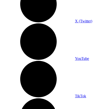
X (Twitter)
YouTube
TikTok