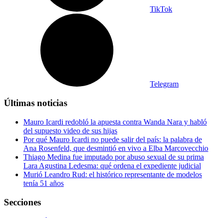
TikTok
Telegram
Últimas noticias
Mauro Icardi redobló la apuesta contra Wanda Nara y habló
del supuesto video de sus hijas
Por qué Mauro Icardi no puede salir del país: la palabra de
Ana Rosenfeld, que desmintió en vivo a Elba Marcovecchio
Thiago Medina fue imputado por abuso sexual de su prima
Lara Agustina Ledesma: qué ordena el expediente judicial
Murió Leandro Rud: el histórico representante de modelos
tenía 51 años
Secciones