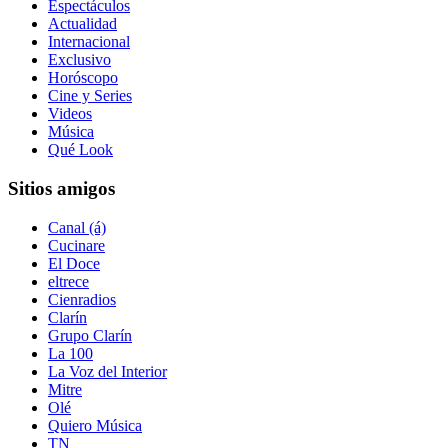
Espectáculos
Actualidad
Internacional
Exclusivo
Horóscopo
Cine y Series
Videos
Música
Qué Look
Sitios amigos
Canal (á)
Cucinare
El Doce
eltrece
Cienradios
Clarín
Grupo Clarín
La 100
La Voz del Interior
Mitre
Olé
Quiero Música
TN