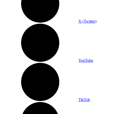
X (Twitter)
YouTube
TikTok