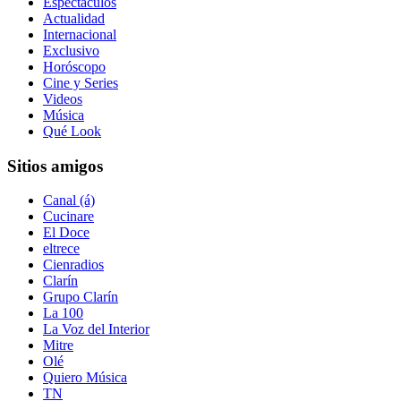
Espectáculos
Actualidad
Internacional
Exclusivo
Horóscopo
Cine y Series
Videos
Música
Qué Look
Sitios amigos
Canal (á)
Cucinare
El Doce
eltrece
Cienradios
Clarín
Grupo Clarín
La 100
La Voz del Interior
Mitre
Olé
Quiero Música
TN