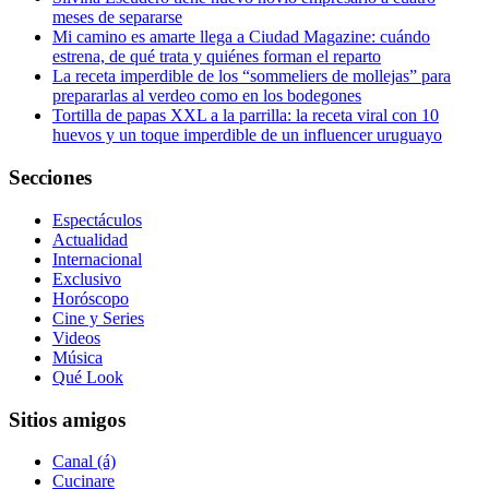
meses de separarse
Mi camino es amarte llega a Ciudad Magazine: cuándo
estrena, de qué trata y quiénes forman el reparto
La receta imperdible de los “sommeliers de mollejas” para
prepararlas al verdeo como en los bodegones
Tortilla de papas XXL a la parrilla: la receta viral con 10
huevos y un toque imperdible de un influencer uruguayo
Secciones
Espectáculos
Actualidad
Internacional
Exclusivo
Horóscopo
Cine y Series
Videos
Música
Qué Look
Sitios amigos
Canal (á)
Cucinare