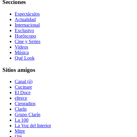
Secciones
Espectáculos
Actualidad
Internacional
Exclusivo
Horóscopo
Cine y Series
Videos
Música
Qué Look
Sitios amigos
Canal (á)
Cucinare
El Doce
eltrece
Cienradios
Clarín
Grupo Clarín
La 100
La Voz del Interior
Mitre
Olé