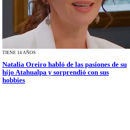
TIENE 14 AÑOS
Natalia Oreiro habló de las pasiones de su
hijo Atahualpa y sorprendió con sus
hobbies