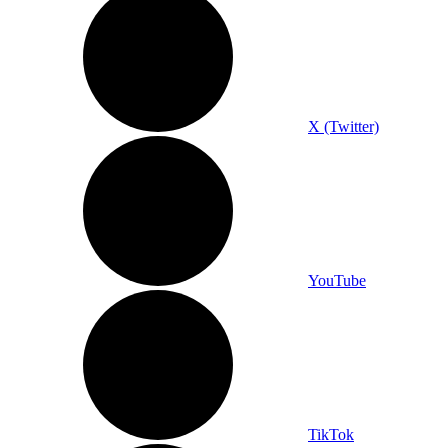
X (Twitter)
YouTube
TikTok