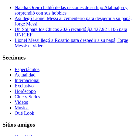
Natalia Oreiro habló de las pasiones de su hijo Atahualpa y
sorprendió con sus hobbies
Así llegó Lionel Messi al cementerio para despedir a su papá,
Jorge Messi
Un Sol para los Chicos 2026 recaudó $2.427.921.106 para
UNICEF
Lionel Messi llegó a Rosario para despedir a su papá, Jorge
Messi: el video
Secciones
Espectáculos
Actualidad
Internacional
Exclusivo
Horóscopo
Cine y Series
Videos
Música
Qué Look
Sitios amigos