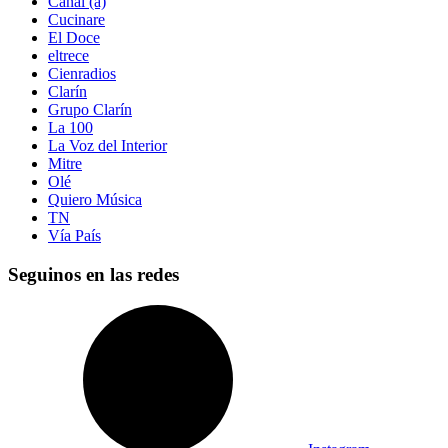
Canal (á)
Cucinare
El Doce
eltrece
Cienradios
Clarín
Grupo Clarín
La 100
La Voz del Interior
Mitre
Olé
Quiero Música
TN
Vía País
Seguinos en las redes